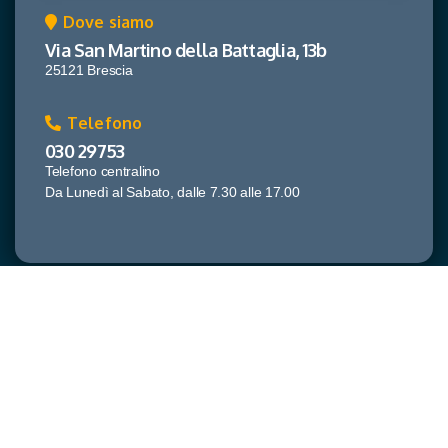
Dove siamo
Via San Martino della Battaglia, 13b
25121 Brescia
Telefono
030 29753
Telefono centralino
Da Lunedì al Sabato, dalle 7.30 alle 17.00
Canossa Campus
Istituto di istruzione superiore
Invia un'email
segreteria@canossacampus.it
segreteria@pec.canossacampus.it