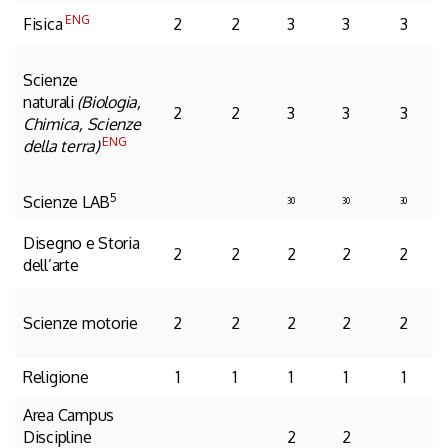
ENG
Fisica
2
2
3
3
3
Scienze
naturali
(Biologia,
2
2
3
3
3
Chimica, Scienze
ENG
della terra)
5
Scienze LAB
30
30
30
Disegno e Storia
2
2
2
2
2
dell’arte
Scienze motorie
2
2
2
2
2
Religione
1
1
1
1
1
Area Campus
Discipline
2
2