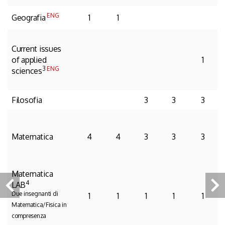
ENG
Geografia
1
1
Current issues
of applied
1
3
ENG
sciences
Filosofia
3
3
3
Matematica
4
4
3
3
3
Matematica
4
LAB
Due insegnanti di
1
1
1
1
1
Matematica/Fisica in
compresenza