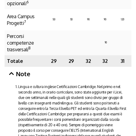
6
opzionali
Area Campus
50
50
90
90
120
7
Progetti
Percorsi
competenze
90
8
trasversali
Totale
29
29
32
32
31
Note
Lingua e cultura inglese Certificazioni Cambridge. Nel primo e nel
secondo anno, in orario curricolare, sono state aggiunte per i Licei,
due ore settimanali nelle quali gli studenti sono divisi per gruppi di
livello con insegnanti madrelingua. Gli studenti sono poi tenuti a
conseguire entro la Terza il livello PET ed entro la Quarta il livello First
delle Certificazioni Cambridge: per prepararsi a questi due esami è
possibile frequentare i corsi pomeridiani organizzati dalla scuola
(rispettivamente di 20 e 40 ore). Sempre di pomeriggio viene
proposto il corso per conseguire l’IELTS (International English
Language Testing System) indispensabile per quegli studenti che