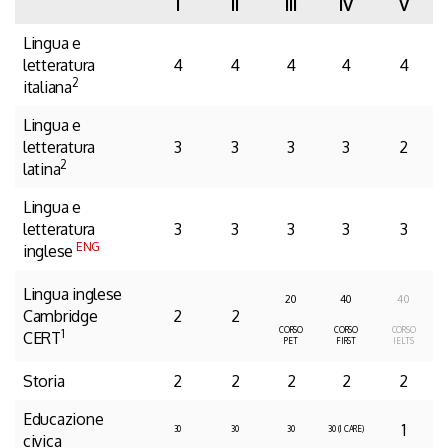
I
II
III
IV
V
Lingua e
letteratura
4
4
4
4
4
2
italiana
Lingua e
letteratura
3
3
3
3
2
2
latina
Lingua e
letteratura
3
3
3
3
3
ENG
inglese
Lingua inglese
20
40
40
Cambridge
2
2
CORSO
CORSO
CORSO
1
CERT
PET
FIRST
IELTS
Storia
2
2
2
2
2
Educazione
1
30
30
30
30 (I CARE)
civica