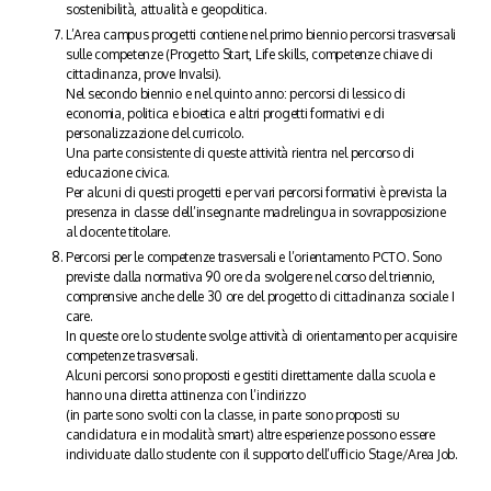
sostenibilità, attualità e geopolitica.
L’Area campus progetti contiene nel primo biennio percorsi trasversali
sulle competenze (Progetto Start, Life skills, competenze chiave di
cittadinanza, prove Invalsi).
Nel secondo biennio e nel quinto anno: percorsi di lessico di
economia, politica e bioetica e altri progetti formativi e di
personalizzazione del curricolo.
Una parte consistente di queste attività rientra nel percorso di
educazione civica.
Per alcuni di questi progetti e per vari percorsi formativi è prevista la
presenza in classe dell’insegnante madrelingua in sovrapposizione
al docente titolare.
Percorsi per le competenze trasversali e l’orientamento PCTO. Sono
previste dalla normativa 90 ore da svolgere nel corso del triennio,
comprensive anche delle 30 ore del progetto di cittadinanza sociale I
care.
In queste ore lo studente svolge attività di orientamento per acquisire
competenze trasversali.
Alcuni percorsi sono proposti e gestiti direttamente dalla scuola e
hanno una diretta attinenza con l’indirizzo
(in parte sono svolti con la classe, in parte sono proposti su
candidatura e in modalità smart) altre esperienze possono essere
individuate dallo studente con il supporto dell’ufficio Stage/Area Job.