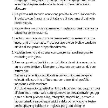
intendono frequentare facoltà italiane in inglese o università
all’estero.
Nel primo e nel secondo anno sono previste 32 ore di Laboratorio
linguistico con l’insegnante di Italiano e l’insegnante di Latino in
compresenza.
Nel quinto anno un’ora settimanale, in inglese sui temi della ricerca
scientifica contemporanea.
Per tutti i cinque anni un’ora settimanale di compresenza tra due
insegnanti di matematica/fisica per lavorare per livelli, e condurre
attività di recupero e di approfondimento.
Nel triennio un’ora di scienze con comprensenza di insegnante
madrelingua inglese.
Area campus/opzionalità riguarda tutte le classi di terzo e quarto
anno e prevede diversi laboratori ad opzione annuale per due ore
settimanali.
Tali insegnamenti sono collocati in orario curricolare; vengono
valutati nello scrutinio di fine anno; sono inseriti nel portfolio
individuale dello studente.
A titolo di esempio, questi gli ambiti dei laboratori: linguaggi e nuovi
alfabeti (multimedia, web, coding), nuove connessioni tra linguaggi
e aree culturali (videomaking, fotografia, storytelling), percorsi e
laboratori nell’area dell’espressività e della comunicazione (teatro,
public speaking e debate, in inglese), poi green-design e