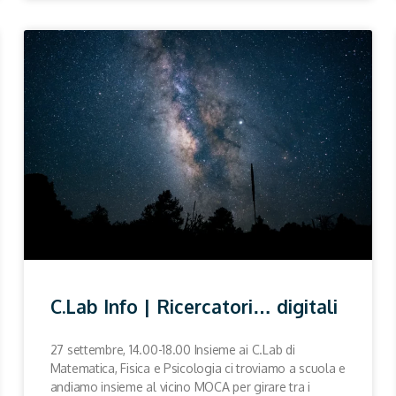
C.Lab Info | Ricercatori… digitali
27 settembre, 14.00-18.00 Insieme ai C.Lab di
Matematica, Fisica e Psicologia ci troviamo a scuola e
andiamo insieme al vicino MOCA per girare tra i