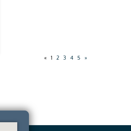
«
1
2
3
4
5
»