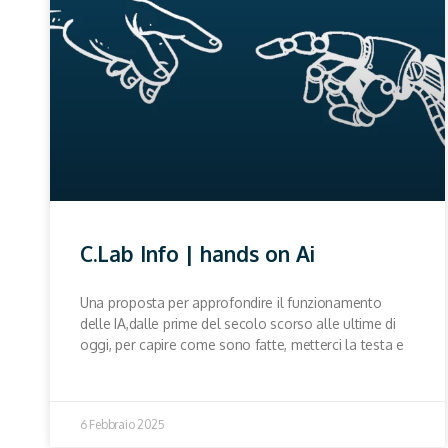
C.Lab Info | hands on Ai
Una proposta per approfondire il funzionamento
delle IA,dalle prime del secolo scorso alle ultime di
oggi, per capire come sono fatte, metterci la testa e
6 Febbraio 2025