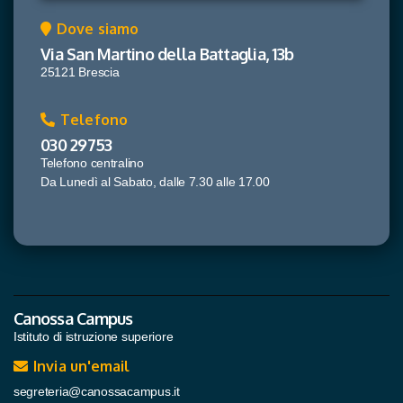
Dove siamo
Via San Martino della Battaglia, 13b
25121 Brescia
Telefono
030 29753
Telefono centralino
Da Lunedì al Sabato, dalle 7.30 alle 17.00
Canossa Campus
Istituto di istruzione superiore
Invia un'email
segreteria@canossacampus.it