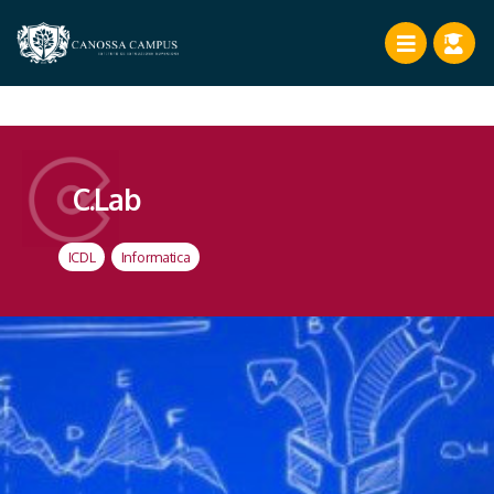
C.Lab
ICDL
,
Informatica