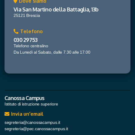
Dove siamo
Via San Martino della Battaglia, 13b
25121 Brescia
Telefono
030 29753
Telefono centralino
Da Lunedì al Sabato, dalle 7.30 alle 17.00
Canossa Campus
Istituto di istruzione superiore
Invia un'email
segreteria@canossacampus.it
segreteria@pec.canossacampus.it