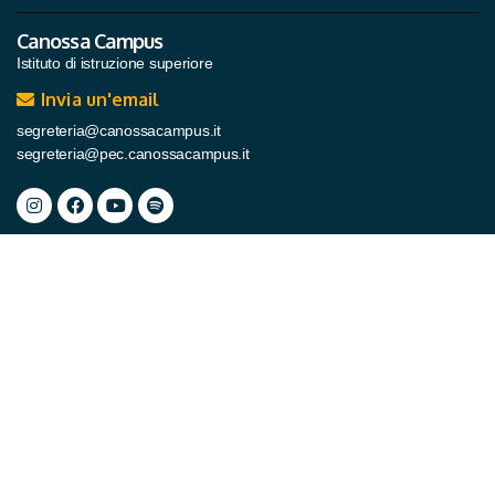
Canossa Campus
Istituto di istruzione superiore
Invia un'email
segreteria@canossacampus.it
segreteria@pec.canossacampus.it
Comunità Canossiane
San Martino