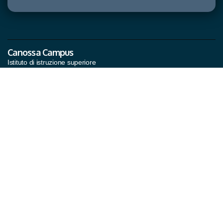
Canossa Campus
Istituto di istruzione superiore
Invia un'email
segreteria@canossacampus.it
segreteria@pec.canossacampus.it
Comunità Canossiane
San Martino