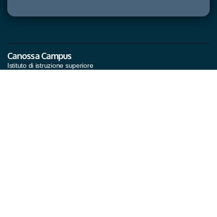
Canossa Campus
Istituto di istruzione superiore
Invia un'email
segreteria@canossacampus.it
segreteria@pec.canossacampus.it
Comunità Canossiane
San Martino