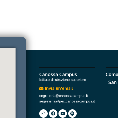
Canossa Campus
Comu
Istituto di istruzione superiore
San
Invia un'email
segreteria@canossacampus.it
segreteria@pec.canossacampus.it