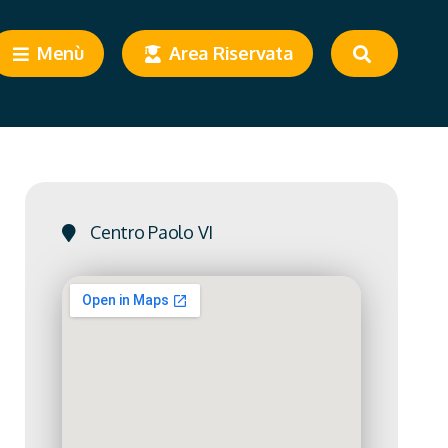
Menù
Area Riservata
Centro Paolo VI