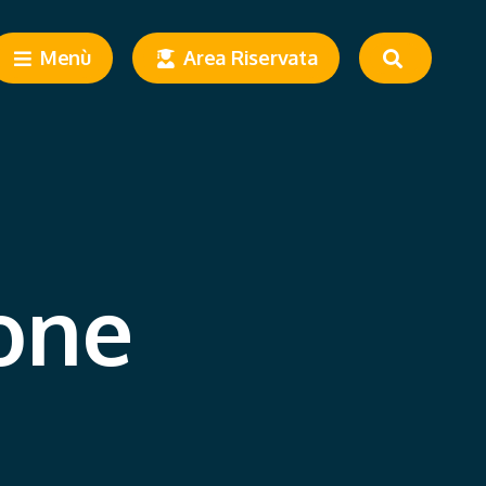
Menù
Area Riservata
one