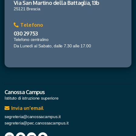
Via San Martino della Battaglia, 13b
25121 Brescia
Telefono
030 29753
Telefono centralino
Da Lunedì al Sabato, dalle 7.30 alle 17.00
Canossa Campus
Istituto di istruzione superiore
Invia un'email
segreteria@canossacampus.it
segreteria@pec.canossacampus.it