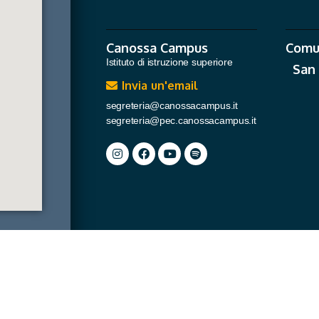
Canossa Campus
Comu
Istituto di istruzione superiore
San
Invia un'email
segreteria@canossacampus.it
segreteria@pec.canossacampus.it
INFO E DOC
Cookie Policy
Informativa Privacy