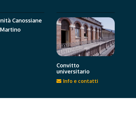
nità Canossiane
 Martino
Convitto
universitario
Info e contatti