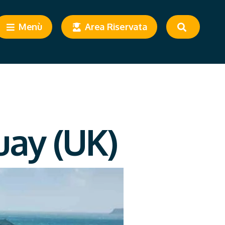
Menù
Area Riservata
uay (UK)