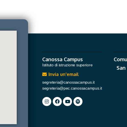
Canossa Campus
Comu
Istituto di istruzione superiore
San
Invia un'email
segreteria@canossacampus.it
segreteria@pec.canossacampus.it