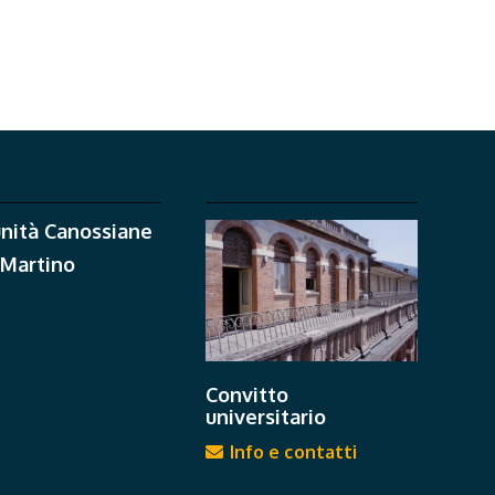
nità Canossiane
 Martino
Convitto
universitario
Info e contatti