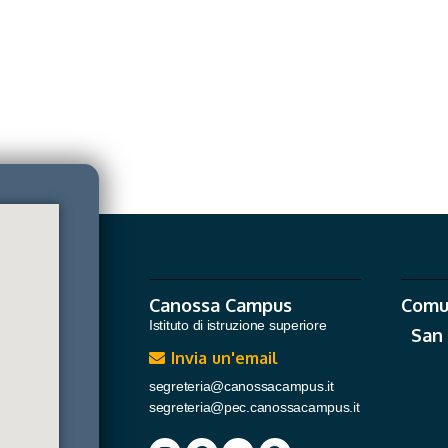
Canossa Campus
Comu
Istituto di istruzione superiore
San
Invia un'email
segreteria@canossacampus.it
segreteria@pec.canossacampus.it