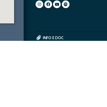
INFO E DOC
Cookie Policy
Informativa Privacy
Adempimenti DL. 34/2019
Adempimenti DL. 73/2021