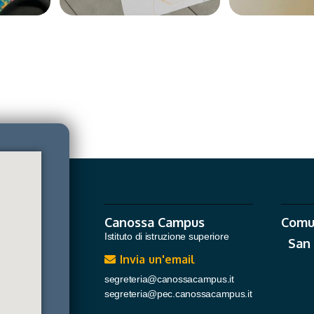
Canossa Campus
Comu
Istituto di istruzione superiore
San
Invia un'email
segreteria@canossacampus.it
segreteria@pec.canossacampus.it