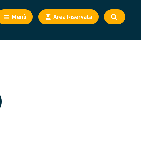
Menù
Area Riservata
0