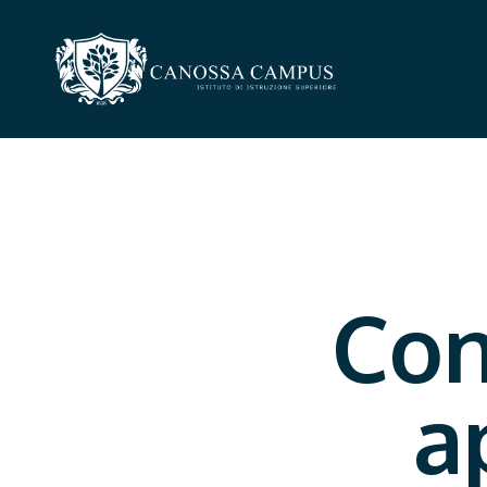
Con
a