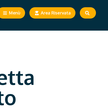
Menù
Area Riservata
etta
to