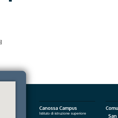
]
Canossa Campus
Comu
Istituto di istruzione superiore
San