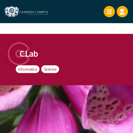
C.Lab
Informatica
,
Scienze