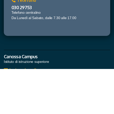
Telefono
030 29753
Telefono centralino
Da Lunedì al Sabato, dalle 7.30 alle 17.00
Canossa Campus
Istituto di istruzione superiore
Invia un'email
segreteria@canossacampus.it
segreteria@pec.canossacampus.it