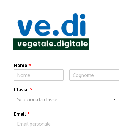
Nome
*
Classe
*
Seleziona la classe
Email
*