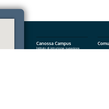
Canossa Campus
Comu
Istituto di istruzione superiore
San
Invia un'email
segreteria@canossacampus.it
segreteria@pec.canossacampus.it