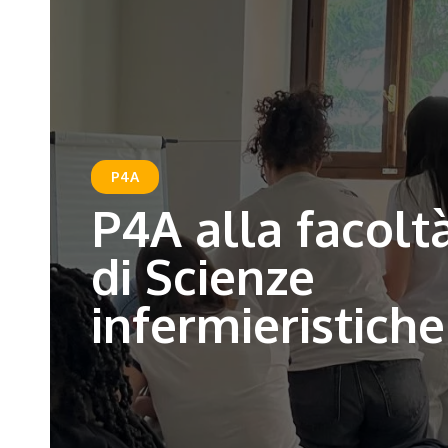
P4A
P4A alla facolt
di Scienze
infermieristiche