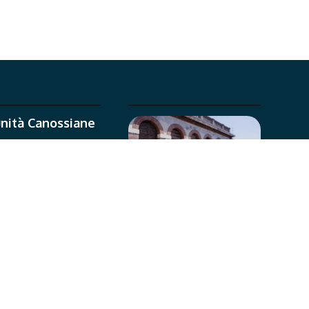
nità Canossiane
 Martino
Convitto
universitario
Info e contatti