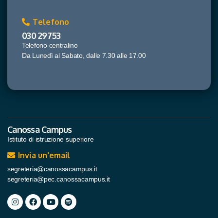
Telefono
030 29753
Telefono centralino
Da Lunedì al Sabato, dalle 7.30 alle 17.00
Canossa Campus
Istituto di istruzione superiore
Invia un'email
segreteria@canossacampus.it
segreteria@pec.canossacampus.it