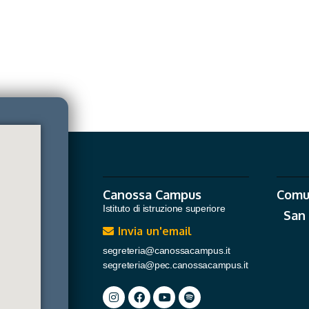
Canossa Campus
Comu
Istituto di istruzione superiore
San
Invia un'email
segreteria@canossacampus.it
segreteria@pec.canossacampus.it