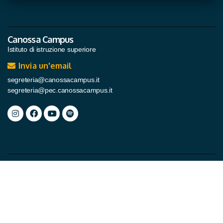
Canossa Campus
Istituto di istruzione superiore
Invia un'email
segreteria@canossacampus.it
segreteria@pec.canossacampus.it
Comunità Canossiane
San Martino