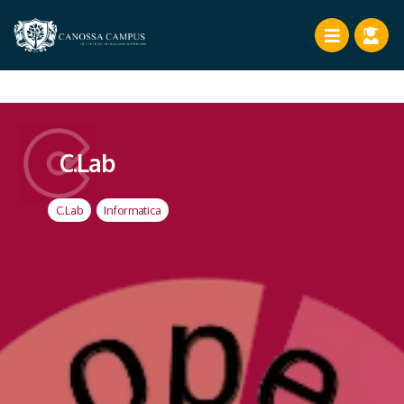
C.Lab
C.Lab
,
Informatica