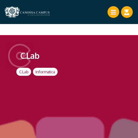
C.Lab
C.Lab
,
Informatica