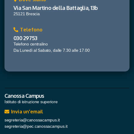
Via San Martino della Battaglia, 13b
25121 Brescia
Telefono
030 29753
Telefono centralino
Da Lunedì al Sabato, dalle 7.30 alle 17.00
Canossa Campus
Istituto di istruzione superiore
Invia un'email
segreteria@canossacampus.it
segreteria@pec.canossacampus.it