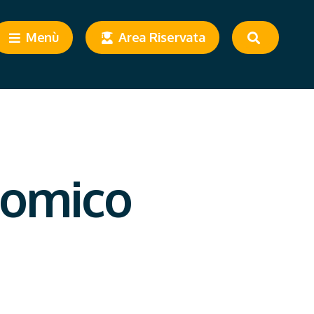
Menù
Area Riservata
onomico