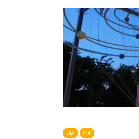
U1A
P1A