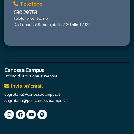
Telefono
030 29753
Telefono centralino
Da Lunedì al Sabato, dalle 7.30 alle 17.00
Canossa Campus
Istituto di istruzione superiore
Invia un'email
segreteria@canossacampus.it
segreteria@pec.canossacampus.it