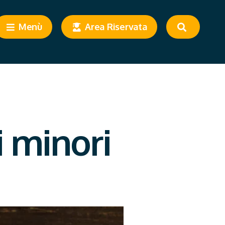
Menù
Area Riservata
i minori