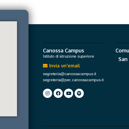
Canossa Campus
Comu
Istituto di istruzione superiore
San
Invia un'email
segreteria@canossacampus.it
segreteria@pec.canossacampus.it