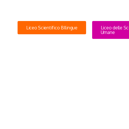
Liceo Scientifico BIlingue
Liceo delle S
Umane