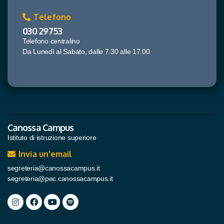
Telefono
030 29753
Telefono centralino
Da Lunedì al Sabato, dalle 7.30 alle 17.00
Canossa Campus
Istituto di istruzione superiore
Invia un'email
segreteria@canossacampus.it
segreteria@pec.canossacampus.it