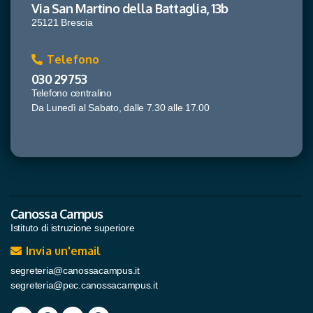
Via San Martino della Battaglia, 13b
25121 Brescia
Telefono
030 29753
Telefono centralino
Da Lunedì al Sabato, dalle 7.30 alle 17.00
Canossa Campus
Istituto di istruzione superiore
Invia un'email
segreteria@canossacampus.it
segreteria@pec.canossacampus.it