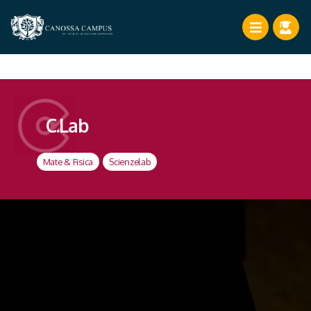
C.Lab
Mate & Fisica
,
Scienzelab