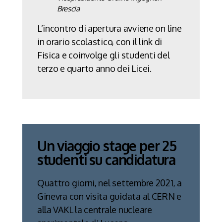
Brescia
L’incontro di apertura avviene on line
in orario scolastico, con il link di
Fisica e coinvolge gli studenti del
terzo e quarto anno dei Licei.
Un viaggio stage per 25
studenti su candidatura
Quattro giorni, nel settembre 2021,
a
Ginevra con visita guidata al CERN
e
alla VAKL la centrale nucleare