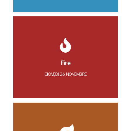
Ingegneria idraulica
Ing. Marco Pilotti
Fire
CLEAN WATER AND SANITATION
GIOVEDI 26 NOVEMBRE
Ingegneria energetica