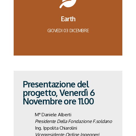
Ing. Cristian Fracassi
Earth
CLEAN ENERGY
GIOVEDI 03 DICEMBRE
Presentazione del
Ingegneria dei materiali
progetto, Venerdì 6
Ing. Davide Alberti
Novembre ore 11.00
RESPONSIBLE CONSUMPTION
M° Daniele Alberti
Presidente Della Fondazione F.soldano
Ing. Ippolita Chiarolini
Vicepresidente Ordine Ingegneri