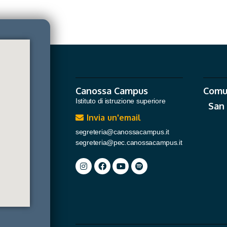
Canossa Campus
Comu
Istituto di istruzione superiore
San
Invia un'email
segreteria@canossacampus.it
segreteria@pec.canossacampus.it