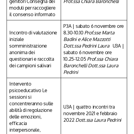
genitori Consegna dei
Prof.ssa Chiara Baronchelli
moduli per raccogliere
il consenso informato
P3A | sabato 6 novembre ore
Incontro di valutazione
8.30-10.10
Prof.sse Marta
iniziale
Badini e Alice Mazzotti
somministrazione
Dott.ssa Pedrini Laura
U3A |
anonima dei
sabato 6 novembre ore
questionari e raccolta
10.25-12.05
Prof.ssa Chiara
dei campioni salivari
Baronchelli
Dott.ssa Laura
Pedrini
Intervento
psicoeducativo Le
sessioni si
concentreranno sulle
U3A | quattro incontri tra
abilità di regolazione
novembre 2021 e febbraio
delle emozioni,
2022
Dott.ssa Laura Pedrini
efficacia
interpersonale,