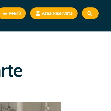
Menù
Area Riservata
arte