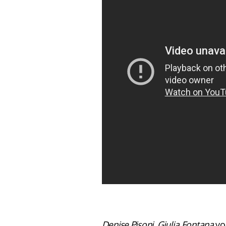
Denise Pisoni, Giulia Fontana
vo