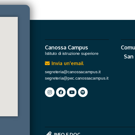
Canossa Campus
Comu
Istituto di istruzione superiore
San
Invia un'email
segreteria@canossacampus.it
segreteria@pec.canossacampus.it
INFO E DOC