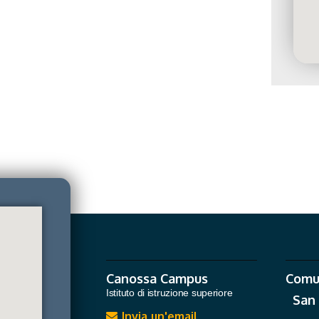
Canossa Campus
Comu
Istituto di istruzione superiore
San
Invia un'email