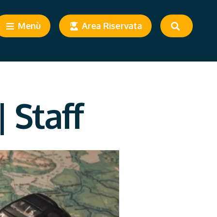
Menù
Area Riservata
 Staff