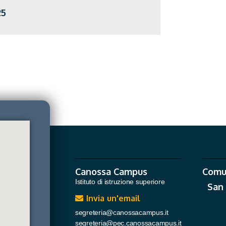
25
Canossa Campus
Comu
Istituto di istruzione superiore
San
Invia un'email
segreteria@canossacampus.it
segreteria@pec.canossacampus.it